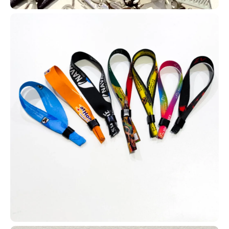
endereço, filiação e outros
informações que você precisar incluir no seu pedido.
Contamos com diversos modelos de carteirinhas para que você
possa escolher o que melhor se encaixa na realidade da sua
igreja, com total liberdade de personalização e adaptação.
Assim, sua igreja consegue fidelizar melhor os membros e utilizar
os cartões em diversas ações, como evangelização em hospitais,
casas de acolhimento, projetos sociais e missões no exterior.
Cartão em PVC personalizado
Os cartões em PVC personalizados possuem diversas
possibilidades de uso, incluindo clubes de vantagens,
associações e planos de saúde, além de sistemas de controle de
acesso e estratégias de fidelização de clientes. Em empresas,
também são usados como cartões de desconto e programas
internos de benefícios.
Fabricados pela AlternativaCard, os cartões em PVC