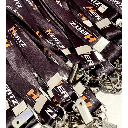
Impressão em alto padrão com qualidade
diferenciada
Sem pedido mínimo - solicite a quantidade que
precisar
A partir de 10 unidades, o design é gratuito
Peça já sua amostra física!
Refabricação Garantida em caso de erro. (**)
Distribuidor de Cartões PVC em Ceará-Mirim |
Entrega Expressa | Saiba Maiscom varios tipos!
Identificação em PVC para igrejas
Está buscando um local para
fabricar as carteirinhas da sua
igreja em Ceará-Mirim – RN? Você
chegou ao lugar certo! A
AlternativaCard produz carteirinhas
para membros com a inclusão de
diversos dados como nome, foto,