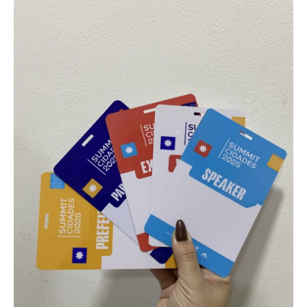
personalizados podem incluir tecnologias como RFID e NFC (125
MHz ou 13,56 kHz), além de QR Codes, códigos de barras e tarjas
magnéticas, ou ainda versões simples apenas com impressão.
Isso possibilita diversas automações e usos.
Com tantas opções de uso e tecnologia, os cartões em PVC
podem gerar diversas automações. Entre em contato com a
AlternativaCard e faça seu pedido!
Carteirinha de estudante para escolas
Para identificação e benefícios
estudantis, como meia-entrada em
shows e cinemas, muitas
instituições adotam carteirinhas
escolares em PVC. Em Ceará-Mirim,
fabricamos esses cartões com
opção de tecnologia RFID por
aproximação ou modelos
convencionais sem tecnologia.