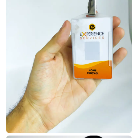
Dessa forma, é possível fortalecer a fidelização da sua
membresia e utilizar os cartões em diferentes atividades, como
missões de evangelização em hospitais, abrigos, projetos sociais
e até missões internacionais.
Cartão PVC sob medida com personalização
exclusiva
Os cartões em PVC personalizados podem ser aplicados em
diferentes situações, como clubes de benefícios, associações e
planos de saúde, além de controle de acesso e fidelização de
clientes. Muitas empresas utilizam esses cartões como
ferramenta de descontos e premiações internas.
Os cartões em PVC personalizados da AlternativaCard podem ser
fabricados com tecnologias RFID ou NFC (125 MHz ou 13,56 kHz),
além de opções com QR Codes, códigos de barras, tarjas
magnéticas ou versões simples. Isso permite a criação de
diversas automações e aplicações.