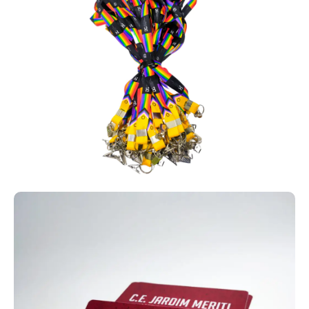
Após aprovação da arte e confirmação do pedido, o
prazo de produção é de 7 a 10 dias úteis. Entregamos
para Carapicuíba via transportadora parceira ou SEDEX.
Para pedidos urgentes, consulte a disponibilidade de
envio aéreo.