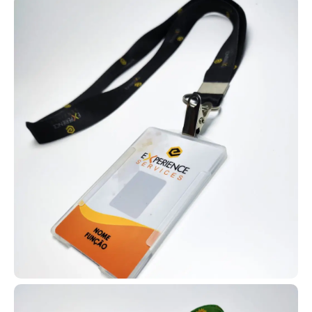
Aproveite todas essas possibilidades e crie automações com
cartões em PVC personalizados. Entre em contato e solicite o seu
agora mesmo!
Carteirinha de estudante para escolas
As carteirinhas escolares em PVC
são amplamente utilizadas para
identificação de estudantes e
acesso a descontos como meia-
entrada em eventos, cinemas e
shows. Em Carapicuíba,
produzimos esses cartões com
tecnologia RFID ou versões
simples, conforme a demanda de cada instituição.
Para escolas e faculdades de Carapicuíba, fabricamos
carteirinhas estudantis em PVC com ou sem tecnologia RFID.
Disponibilizamos vários modelos em nosso site para facilitar a
escolha da instituição.