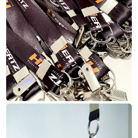
Refabricação Garantida em caso de erro. (**)
Distribuidor de Cartões PVC em Carapicuíba | Frete
Grátis | Chame Jácom varios tipos!
Identificação em PVC para igrejas
Está procurando onde fabricar
carteirinhas para sua igreja em
Carapicuíba – SP? Você encontrou
o local ideal! A AlternativaCard
desenvolve carteirinhas para
membros com diversos dados
personalizados como nome, foto,
endereço, filiação e tudo mais que
for necessário.
Vale destacar que possuímos uma grande infinidade de modelos
disponíveis, permitindo que você escolha aquele que melhor se
adapta ao formato e necessidade da sua igreja. Assim, é possível
personalizar totalmente o material de acordo com sua
organização.