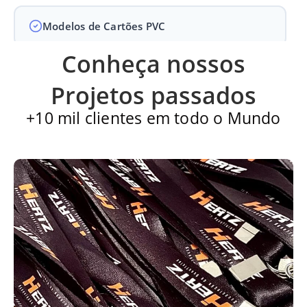
Modelos de Cartões PVC
Conheça nossos
Carteirinha de Igreja
Projetos passados
+10 mil clientes em todo o Mundo
Cartão PVC
Carteirinha escolar
Qualidade diferenciada em impressão de alto padrão
Sem quantidade mínima obrigatória - faça seu pedido
como quiser
Design sem custo em pedidos a partir de 10 unidades
Solicite sua amostra física agora!