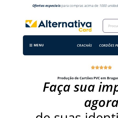
Ofertas especiais
para compras acima de
1000 unidad
MENU
CRACHÁS
CORDÕES P
Produção de Cartões PVC em Bragan
Faça sua im
agor
de suas ident