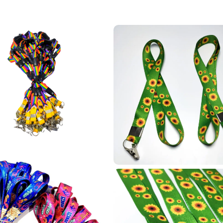
ricar carteirinhas para sua igreja em Bragança Paulista – SP? Você e
 para membros com diversos dados personalizados como nome, foto, 
delos de carteirinhas para que você possa escolher o que melhor s
ção e adaptação.
fortalecer a fidelização da sua membresia e utilizar os cartões em
is, abrigos, projetos sociais e até missões internacionais.
qualidade
dos em uma infinidade de aplicações, desde clubes de benefícios 
 fidelização de clientes. De forma geral, são amplamente usados p