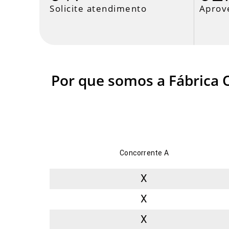
Solicite atendimento
Aprov
Por que somos a Fábrica O
Concorrente A
X
X
X