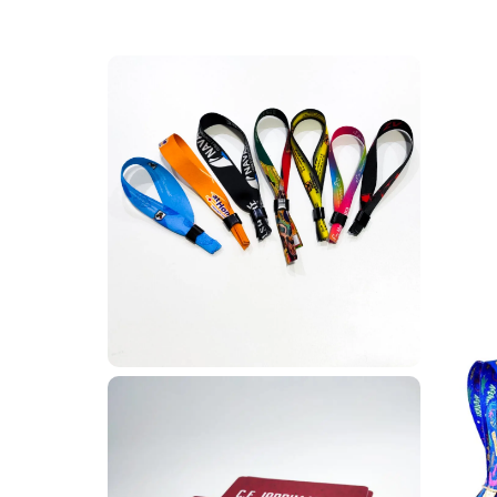
Carteira de identificação para igreja
Está procurando onde fab
desenvolve carteirinhas
Contamos com diversos mo
liberdade de personaliza
Dessa forma, é possível 
evangelização em hospita
Cartão personalizado em PVC de alta 
Os cartões em PVC personalizados podem ser utiliza
serviços, até o controle de acessos e programas de
benefícios e premiações internas.