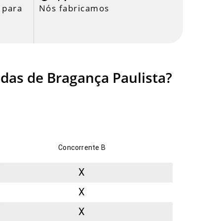
 para
Nós fabricamos
adas de Bragança Paulista?
Concorrente B
X
X
X