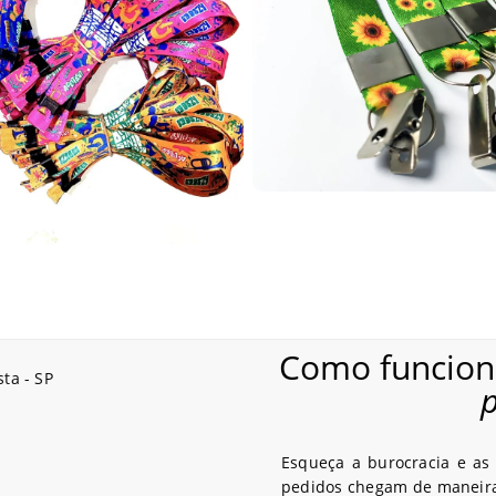
AlternativaCard em nossa região podem contar com tecnologias com
arras, tarjas magnéticas ou até versões simples sem tecnologia a
 inúmeras automações e soluções com cartões em PVC personalizad
ção estudantil e acesso a benefícios como meia-entrada em shows, 
 estudante em formato PVC. Em Bragança Paulista, fabricamos cart
de instituições de ensino.
escolares em PVC para diversas escolas e faculdades de Bragança P
Como funciona
simples sem tecnologia. Temos uma ampla variedade de modelos dis
stituição.
tato pelo WhatsApp e nossa equipe irá te atender com agilidade, of
Esqueça a burocracia e as 
pedidos chegam de maneira 