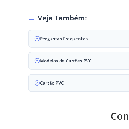
Veja Também:
Perguntas Frequentes
Modelos de Cartões PVC
Cartão PVC
Qualidade diferenciad
Con
Criação de design grátis a p
Fabricante de 