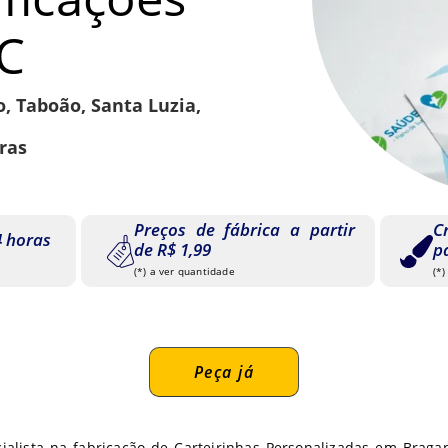
C
 Taboão, Santa Luzia,
ras
Preços de fábrica a partir
C
 horas
de R$ 1,99
p
(*) a ver quantidade
(*)
Peça já
cialista na fabricação de Carteirinhas Personalizadas em Braga