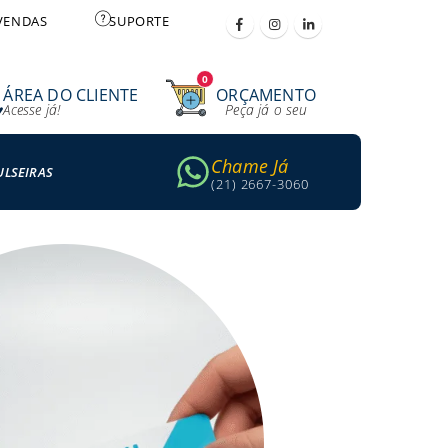
VENDAS
SUPORTE
0
ÁREA DO CLIENTE
ORÇAMENTO
Acesse já!
Peça já o seu
Chame Já
ULSEIRAS
(21) 2667-3060