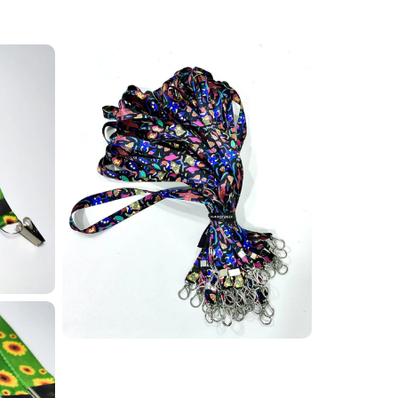
ncontrou o local ideal! A AlternativaCard
endereço, filiação e tudo mais que for necessário.
e encaixa na realidade da sua igreja, com total
 diferentes atividades, como missões de
e associações, como planos de saúde e outros
or empresas como cartões de desconto, acesso a