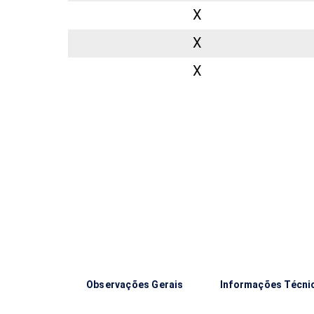
X
X
X
Observações Gerais
Informações Técni