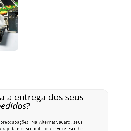
o RFID ou NFC (125 MHz ou 13,56 kHz), além de
dicional. Isso permite uma ampla variedade de
os. Não perca tempo, entre em contato com a
cinemas e eventos, escolas e universidades
eirinhas com ou sem tecnologia RFID, atendendo
aulista, com opções de tecnologia RFID por
 a entrega dos seus
poníveis em nosso site para você escolher aquele
pedidos
?
erecendo uma assessoria completa em todo o
preocupações. Na AlternativaCard, seus
rápida e descomplicada, e você escolhe