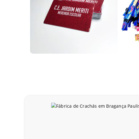
Os cartões em PVC personalizados fabricados pela 
integrarem informações como QR Codes, códigos de b
aplicações e automações.
Com tantas possibilidades, é possível desenvolver
AlternativaCard e solicite já o seu projeto!
Carteirinha escolar
Para garantir identifica
utilizam carteirinhas de
diferentes necessidades 
Fabricamos carteirinhas 
aproximação ou versões 
que melhor atende sua in
Peça já o seu projeto! É fácil! Basta entrar em con
processo de criação e produção das carteirinhas.