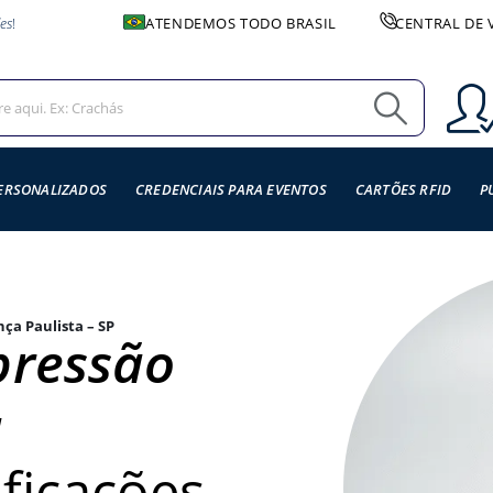
es
!
ATENDEMOS TODO BRASIL
CENTRAL DE 
ERSONALIZADOS
CREDENCIAIS PARA EVENTOS
CARTÕES RFID
P
ça Paulista – SP
pressão
a
ificações