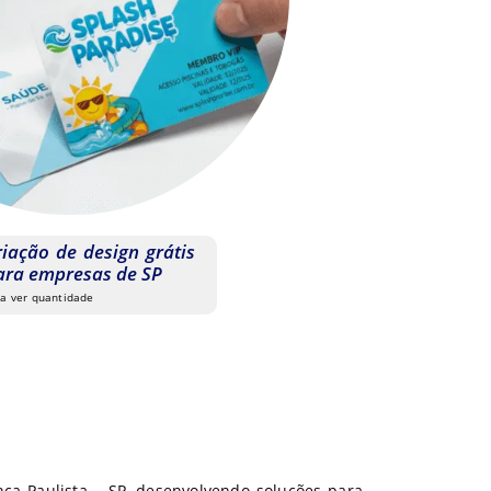
riação de design grátis
ara empresas de SP
 a ver quantidade
nça Paulista – SP, desenvolvendo soluções para