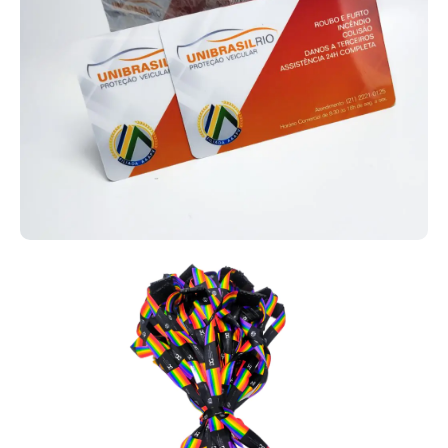
possa escolher o que melhor se encaixa na realidade da sua
igreja, com total liberdade de personalização e adaptação.
Dessa forma, é possível fortalecer a fidelização da sua
membresia e utilizar os cartões em diferentes atividades, como
missões de evangelização em hospitais, abrigos, projetos sociais
e até missões internacionais.
Cartão PVC personalizado
Os cartões em PVC personalizados podem ser utilizados em uma
infinidade de aplicações, desde clubes de benefícios e
associações, como planos de saúde e outros serviços, até o
controle de acessos e programas de fidelização de clientes. De
forma geral, são amplamente usados por empresas como cartões
de desconto, acesso a benefícios e premiações internas.
Na AlternativaCard, os cartões em PVC personalizados podem ser
produzidos com RFID ou NFC (125 MHz ou 13,56 kHz), além de
suportarem QR Codes, códigos de barras e tarjas magnéticas, ou
até modelos simples. Dessa forma, é possível criar inúmeras