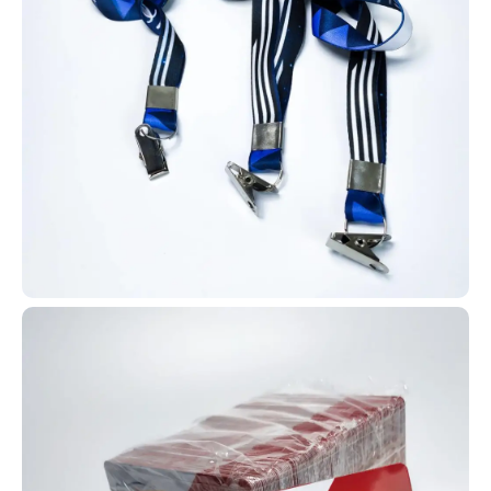
Sem quantidade mínima obrigatória - faça seu pedido
como quiser
Design sem custo em pedidos a partir de 10 unidades
Solicite sua amostra física agora!
Refabricação Garantida em caso de erro. (**)
Fabricante de Cartões PVC em Benevides | Sem
Burocracia | Saiba Maiscom varios tipos!
Carteirinha de igreja
Se você está buscando fabricação
de carteirinhas para igreja em
Benevides – PA, você chegou no
lugar certo! A AlternativaCard
produz carteirinhas personalizadas
para membros com inclusão de
nome, foto, endereço, filiação e
outros dados conforme sua
necessidade.
Contamos com diversos modelos de carteirinhas para que você