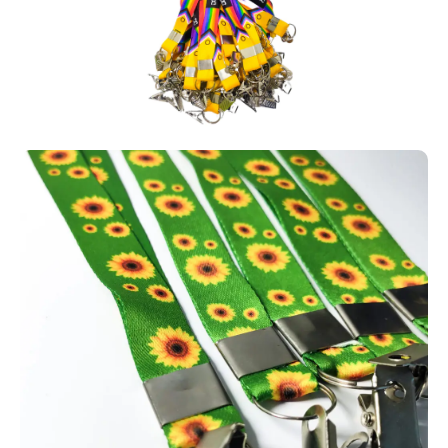
automações e soluções personalizadas.
Aproveite todas essas possibilidades e crie automações com
cartões em PVC personalizados. Entre em contato e solicite o seu
agora mesmo!
Carteira de identificação escolar
Para identificação e benefícios
estudantis, como meia-entrada em
shows e cinemas, muitas
instituições adotam carteirinhas
escolares em PVC. Em Benevides,
fabricamos esses cartões com
opção de tecnologia RFID por
aproximação ou modelos
convencionais sem tecnologia.
Fabricamos carteirinhas escolares em PVC para diversas escolas
e faculdades de Benevides, com opções de tecnologia RFID por
aproximação ou versões simples sem tecnologia. Temos uma