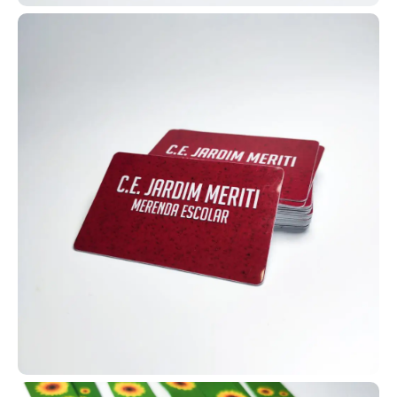
ferramenta de descontos e premiações internas.
Fabricados pela AlternativaCard, os cartões em PVC
personalizados podem incluir tecnologias como RFID e NFC (125
MHz ou 13,56 kHz), além de QR Codes, códigos de barras e tarjas
magnéticas, ou ainda versões simples apenas com impressão.
Isso possibilita diversas automações e usos.
Aproveite todas essas possibilidades e crie automações com
cartões em PVC personalizados. Entre em contato e solicite o seu
agora mesmo!
Carteirinha de estudante para escolas
Para garantir identificação
estudantil e acesso a benefícios
como meia-entrada em shows,
cinemas e eventos, escolas e
universidades utilizam carteirinhas
de estudante em formato PVC. Em
Barbalha, fabricamos carteirinhas