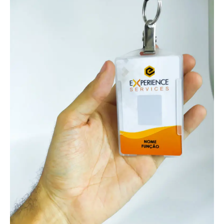
Impressão de qualidade superior e alto padrão
Sem exigência de quantidade mínima - peça
livremente
Design gratuito a partir de 10 unidades
Peça sua amostra física!
Refabricação Garantida em caso de erro. (**)
Fornecedor de Cartões PVC em Barbalha | Arte
Inclusa | Chame Jácom varios tipos!
Carteirinha personalizada para membros de
igreja
Se você está buscando fabricação
de carteirinhas para igreja em
Barbalha – CE, você chegou no
lugar certo! A AlternativaCard
produz carteirinhas personalizadas