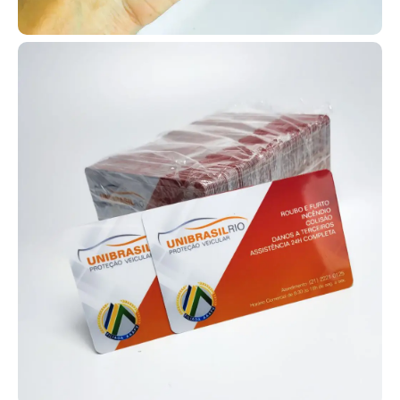
para membros com inclusão de
nome, foto, endereço, filiação e
outros dados conforme sua
necessidade.
Contamos com diversos modelos de carteirinhas para que você
possa escolher o que melhor se encaixa na realidade da sua
igreja, com total liberdade de personalização e adaptação.
Assim, sua igreja consegue fidelizar melhor os membros e utilizar
os cartões em diversas ações, como evangelização em hospitais,
casas de acolhimento, projetos sociais e missões no exterior.
Cartão PVC sob medida com personalização
exclusiva
Os cartões em PVC personalizados podem ser aplicados em
diferentes situações, como clubes de benefícios, associações e
planos de saúde, além de controle de acesso e fidelização de
clientes. Muitas empresas utilizam esses cartões como