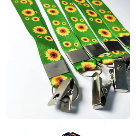
com ou sem tecnologia RFID,
atendendo diferentes necessidades de instituições de ensino.
Produzimos carteirinhas estudantis em PVC para escolas e
universidades de Barbalha, com opções RFID ou sem tecnologia,
conforme a necessidade. Em nosso site, você encontra diversos
modelos disponíveis para escolha e personalização.
Solicite já o seu projeto de carteirinhas! É simples: fale conosco
pelo WhatsApp e receba um atendimento rápido, com suporte
completo do início ao fim do processo.
Perguntas Frequentes
+
Qual é a espessura dos cartões PVC?
Trabalhamos com três espessuras: 0,30 mm