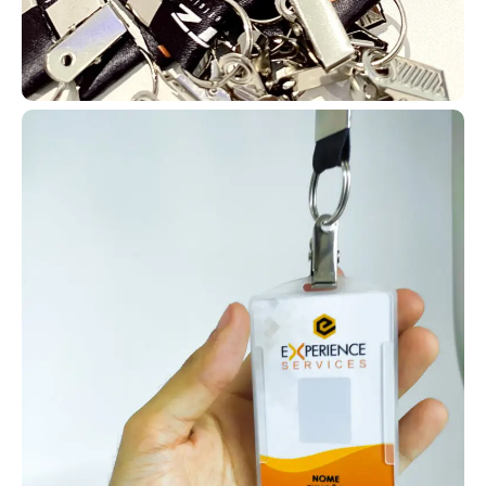
Fabricados pela AlternativaCard, os cartões em PVC
personalizados podem incluir tecnologias como RFID e NFC (125
MHz ou 13,56 kHz), além de QR Codes, códigos de barras e tarjas
magnéticas, ou ainda versões simples apenas com impressão.
Isso possibilita diversas automações e usos.
Com essa versatilidade, os cartões em PVC permitem diversas
automações e soluções personalizadas. Fale com a
AlternativaCard e peça já o seu!
Carteira de identificação escolar
Para identificação e acesso a
descontos para estudantes, como
meia-entrada em shows e cinemas,
muitas escolas e universidades
adotam carteirinhas escolares no
formato de cartão PVC, também
conhecidas como carteirinha do
estudante. Dessa forma,