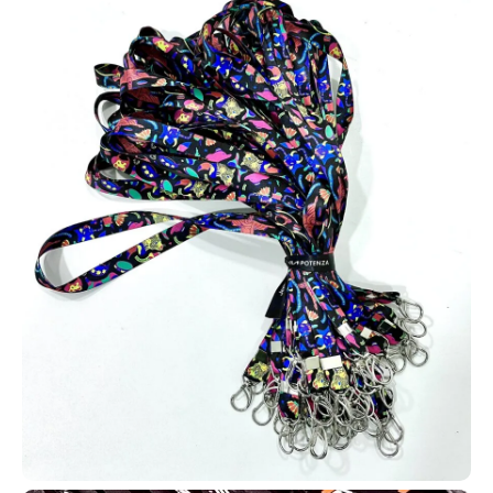
Qualidade diferenciada em impressão de alto padrão
Sem quantidade mínima - peça quantas quiser
Design sem custo em pedidos a partir de 10 unidades
Peça já sua amostra física!
Refabricação Garantida em caso de erro. (**)
Compre Cartões PVC em Alegrete | Sem Pedido
Mínimo | Peça Jácom varios tipos!
Carteirinha de igreja
Procurando um local para produzir
carteirinhas de igreja em Alegrete –
RS? Você está no lugar certo! A
AlternativaCard fabrica carteirinhas
para membros com dados
personalizados como nome, foto,
endereço, filiação e demais