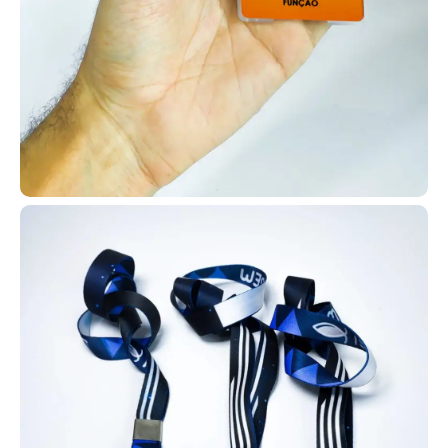
oferecemos para diversas instituições de Alegrete carteirinhas em
PVC com tecnologia RFID (por aproximação) ou sem tecnologia,
conforme a necessidade.
Fabricamos carteirinhas escolares em PVC para diversas escolas
e faculdades de Alegrete, com opções de tecnologia RFID por
aproximação ou versões simples sem tecnologia. Temos uma
ampla variedade de modelos disponíveis em nosso site para você
escolher aquele que melhor atende sua instituição.
Solicite já suas carteirinhas! É fácil e rápido: chame no WhatsApp
e receba atendimento especializado e suporte completo em
todas as etapas.
Perguntas Frequentes
Qual é o prazo de entrega para
+
Alegrete?