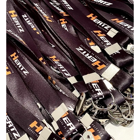
informações que você desejar
incluir.
Contamos com diversos modelos de carteirinhas para que você
possa escolher o que melhor se encaixa na realidade da sua
igreja, com total liberdade de personalização e adaptação.
Dessa forma, é possível fortalecer a fidelização da sua
membresia e utilizar os cartões em diferentes atividades, como
missões de evangelização em hospitais, abrigos, projetos sociais
e até missões internacionais.
Cartão PVC sob medida com personalização
exclusiva
Os cartões em PVC personalizados podem ser aplicados em
diferentes situações, como clubes de benefícios, associações e
planos de saúde, além de controle de acesso e fidelização de
clientes. Muitas empresas utilizam esses cartões como
ferramenta de descontos e premiações internas.