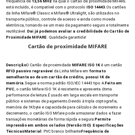
frequência de
13,56 MHz
na qual o Cartão de proximidade MIFARE
está incluído, é compatível com o protocolo
ISO 14443.
Os cartões
da linha Mifare® Classic e Mifare® Ultralight, são utilizados no
transporte público, controle de acesso e ainda como moeda
eletrônica, tornando-se um meio de pagamento seguro e totalmente
reutilizável.
Dai já podemos avaliar a credibilidade do Cartão de
Proximidade MIFARE
. Qualidade garantida!
Cartão de proximidade MIFARE
Descrição
O Cartão de proximidade
MIFARE ISO 1K
é um cartão
RFID passivo regraváve
l da Linha Mifare em
formato
semelhante ao de um cartão de crédito, possui 1K de
memória
.Segue a norma padrão ISO/IEC 14443 tipo A.
Feito em
PVC
, o cartão Mifare ISO 1K é resistente e apresenta ótima
performance de leitura.É usado em larga escala em transporte
público e sistemas de pagamento.Devido à tripla criptografia,
memória de 1Kbyte e capacidade para cálculos de incremento e
decremento, o cartão ISO Mifare pode armazenar dados e fazer
transações monetárias de forma rápida e segura.
Permite
impressão em ambos os lados (Versão ISO)
.
Especificações
Técnicas
Material:
PVC branco brilhante
Frequência de