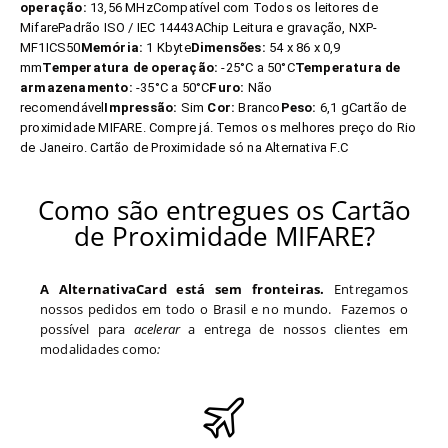
operação:
13,56 MHzCompatível com Todos os leitores de
MifarePadrão ISO / IEC 14443AChip Leitura e gravação, NXP-
MF1ICS50
Memória:
1 Kbyte
Dimensões:
54 x 86 x 0,9
mm
Temperatura de operação:
-25°C a 50°C
Temperatura de
armazenamento:
-35°C a 50°C
Furo:
Não
recomendável
Impressão:
Sim
Cor:
Branco
Peso:
6,1 gCartão de
proximidade MIFARE. Compre já. Temos os melhores preço do Rio
de Janeiro. Cartão de Proximidade só na Alternativa F.C
Como são entregues os Cartão
de Proximidade MIFARE?
A AlternativaCard está sem fronteiras.
Entregamos
nossos pedidos em todo o Brasil e no mundo. Fazemos o
possível para
acelerar
a entrega de nossos clientes em
modalidades como
: